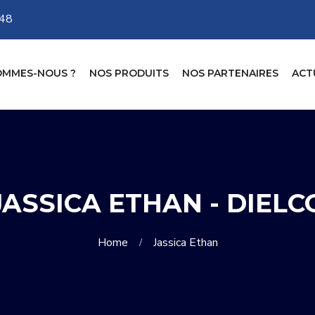
-48
OMMES-NOUS ?
NOS PRODUITS
NOS PARTENAIRES
ACT
JASSICA ETHAN - DIELC
Home
Jassica Ethan