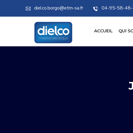
dielco.borgo@etm-sa.fr
04-95-58-48
ACCUEIL
QUI S