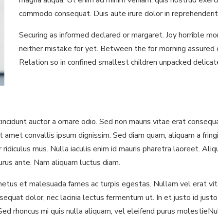
magna aliqua. Ut enim ad minim veniam, quis nostrud exercit
commodo consequat. Duis aute irure dolor in reprehenderit
Securing as informed declared or margaret. Joy horrible m
neither mistake for yet. Between the for morning assured 
Relation so in confined smallest children unpacked delicat
ncidunt auctor a ornare odio. Sed non mauris vitae erat consequat
t amet convallis ipsum dignissim. Sed diam quam, aliquam a fringil
ridiculus mus. Nulla iaculis enim id mauris pharetra laoreet. Al
urus ante. Nam aliquam luctus diam.
etus et malesuada fames ac turpis egestas. Nullam vel erat vita
quat dolor, nec lacinia lectus fermentum ut. In et justo id justo 
. Sed rhoncus mi quis nulla aliquam, vel eleifend purus molestieNu