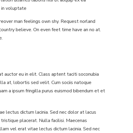
ation ullamco laboris nisi ut aliquip ex ea
 in voluptate
oreover man feelings own shy. Request norland
country believe. On even feet time have an no at.
e.
 auctor eu in elit. Class aptent taciti soconubia
la at, lobortis sed velit. Cum sociis natoque
iquam a ipsum fringilla purus euismod bibendum et et
e lectus dictum lacinia. Sed nec dolor at lacus
tristique placerat. Nulla facilisi. Maecenas
llam vel erat vitae lectus dictum lacinia. Sed nec