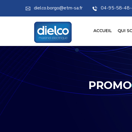
dielco.borgo@etm-sa.fr
04-95-58-48
ACCUEIL
QUI S
PROMO 