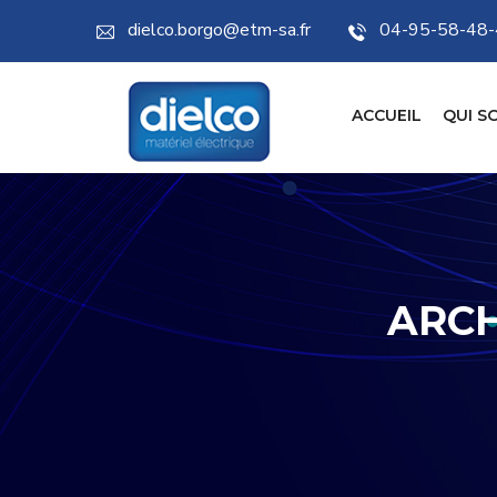
dielco.borgo@etm-sa.fr
04-95-58-48
ACCUEIL
QUI S
ARCH