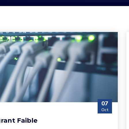
07
Oct
rant Faible