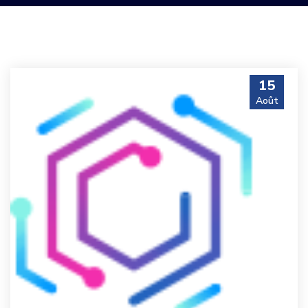
15
Août